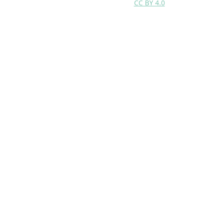
CC BY 4.0
Site created by Francesco Chianucci