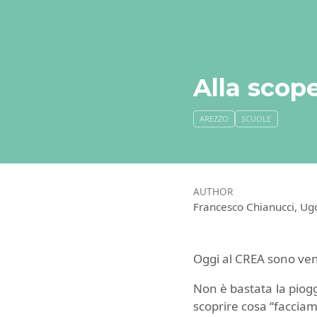
Alla scop
AREZZO
SCUOLE
AUTHOR
Francesco Chianucci, Ug
Oggi al CREA sono venut
Non è bastata la piogg
scoprire cosa “facciam