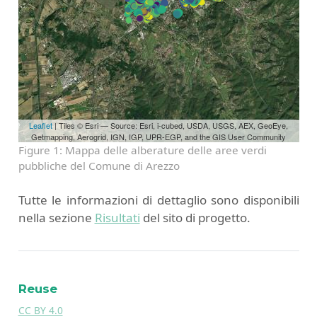
Leaflet
| Tiles © Esri — Source: Esri, i-cubed, USDA, USGS, AEX, GeoEye,
Getmapping, Aerogrid, IGN, IGP, UPR-EGP, and the GIS User Community
Figure 1: Mappa delle alberature delle aree verdi
pubbliche del Comune di Arezzo
Tutte le informazioni di dettaglio sono disponibili
nella sezione
Risultati
del sito di progetto.
Reuse
CC BY 4.0