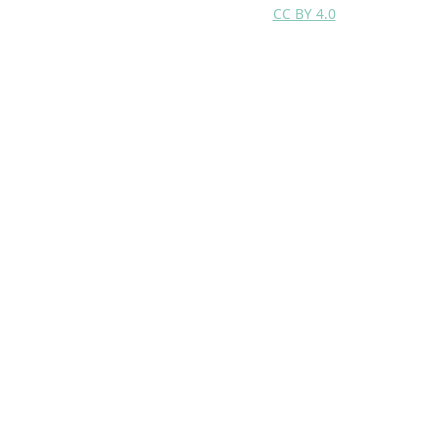
CC BY 4.0
Site created by Francesco Chianucci